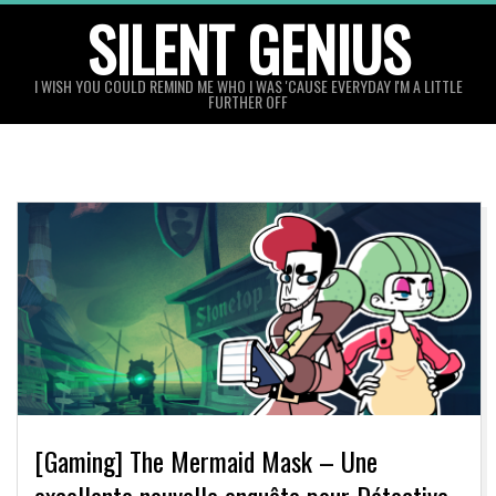
Skip
SILENT GENIUS
to
content
I WISH YOU COULD REMIND ME WHO I WAS 'CAUSE EVERYDAY I'M A LITTLE
FURTHER OFF
[Gaming] The Mermaid Mask – Une
excellente nouvelle enquête pour Détective