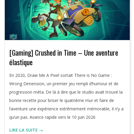
[Gaming] Crushed in Time – Une aventure
élastique
2026-
En 2020, Draw Me A Pixel sortait There is No Game :
06-
Wrong Dimension, un premier jeu rempli d’humour et de
10
progression méta. De là à dire que le studio avait trouvé la
bonne recette pour briser le quatrième mur et faire de
l’aventure une expérience extrêmement mémorable, il n’y a
qu’un pas. Avance rapide vers le 10 juin 2026
LIRE LA SUITE →