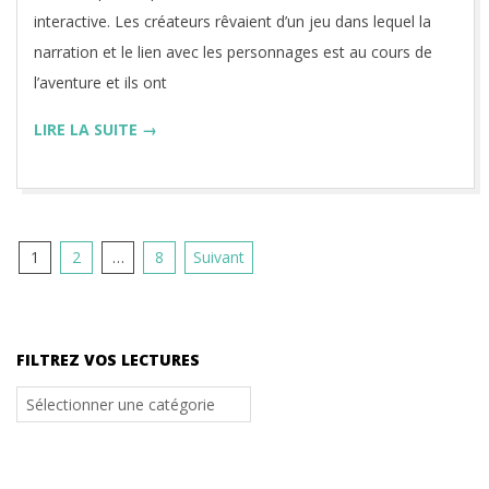
interactive. Les créateurs rêvaient d’un jeu dans lequel la
narration et le lien avec les personnages est au cours de
l’aventure et ils ont
LIRE LA SUITE →
Pagination
1
2
…
8
Suivant
des
publications
FILTREZ VOS LECTURES
Filtrez
vos
lectures