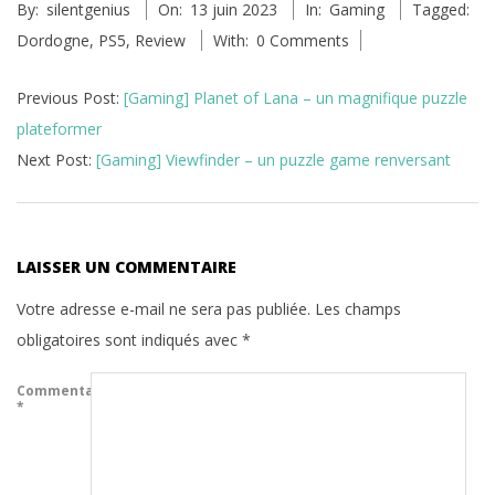
By:
silentgenius
On:
13 juin 2023
In:
Gaming
Tagged:
06-
Dordogne
,
PS5
,
Review
With:
0 Comments
13
Previous Post:
[Gaming] Planet of Lana – un magnifique puzzle
plateformer
Next Post:
[Gaming] Viewfinder – un puzzle game renversant
LAISSER UN COMMENTAIRE
Votre adresse e-mail ne sera pas publiée.
Les champs
obligatoires sont indiqués avec
*
Commentaire
*