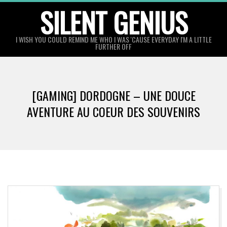
Skip
SILENT GENIUS
to
content
I WISH YOU COULD REMIND ME WHO I WAS 'CAUSE EVERYDAY I'M A LITTLE
FURTHER OFF
[GAMING] DORDOGNE – UNE DOUCE
AVENTURE AU COEUR DES SOUVENIRS