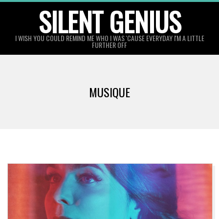
Skip
SILENT GENIUS
to
content
I WISH YOU COULD REMIND ME WHO I WAS 'CAUSE EVERYDAY I'M A LITTLE
FURTHER OFF
MUSIQUE