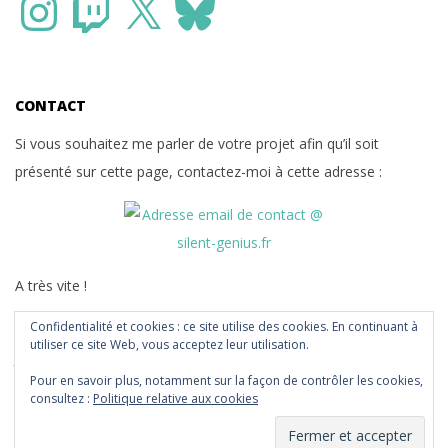
CONTACT
Si vous souhaitez me parler de votre projet afin qu’il soit
présenté sur cette page, contactez-moi à cette adresse :
A très vite !
Confidentialité et cookies : ce site utilise des cookies. En continuant à
You can also contact me in English if that’s more convenient for
utiliser ce site Web, vous acceptez leur utilisation.
you
Pour en savoir plus, notamment sur la façon de contrôler les cookies,
consultez :
Politique relative aux cookies