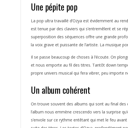
Une pépite pop
La pop ultra travaillé d’Ozya est évidemment au ren
est tenue par des claviers qui s’entremêlent et se 
superposition des séquences offre une grande prof
la voix grave et puissante de l’artiste. La musique por
Il se passe beaucoup de choses à l’écoute. On plo
et nous emporte au fil des titres. Tantôt down temp
propre univers musical qui fera vibrer, peu importe n
Un album cohérent
On trouve souvent des albums qui sont au final des comp
l’album nous emmène crescendo vers la surprise qu’
s’envole sur ce rythme entêtant qui met le feu avant
suite des titres. Les textes d’Ozya, profondément p