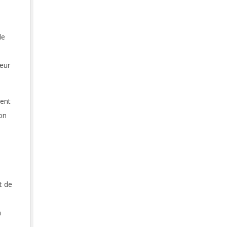
le
eur
ment
on
t de
a