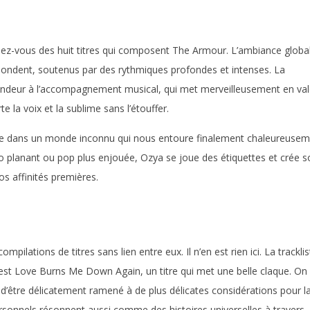
dez-vous des huit titres qui composent The Armour. L’ambiance globa
répondent, soutenus par des rythmiques profondes et intenses. La
ondeur à l’accompagnement musical, qui met merveilleusement en val
te la voix et la sublime sans l’étouffer.
nge dans un monde inconnu qui nous entoure finalement chaleureuse
o planant ou pop plus enjouée, Ozya se joue des étiquettes et crée s
os affinités premières.
ilations de titres sans lien entre eux. Il n’en est rien ici. La tracklis
est Love Burns Me Down Again, un titre qui met une belle claque. On
 d’être délicatement ramené à de plus délicates considérations pour l
ersonnels résonnent aussi comme des histoires universelles à travers