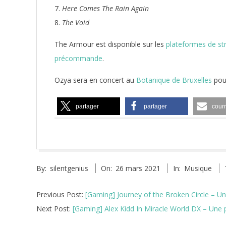
Here Comes The Rain Again
The Void
The Armour est disponible sur les
plateformes de st
précommande
.
Ozya sera en concert au
Botanique de Bruxelles
pour
partager
partager
courr
2021-
By:
silentgenius
On:
26 mars 2021
In:
Musique
03-
26
Previous Post:
[Gaming] Journey of the Broken Circle – 
Next Post:
[Gaming] Alex Kidd In Miracle World DX – Une 