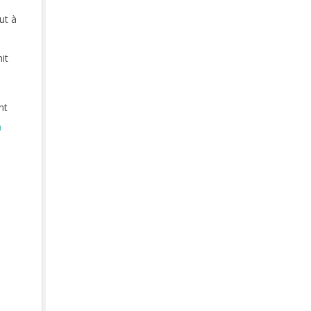
ut à
it
nt
a