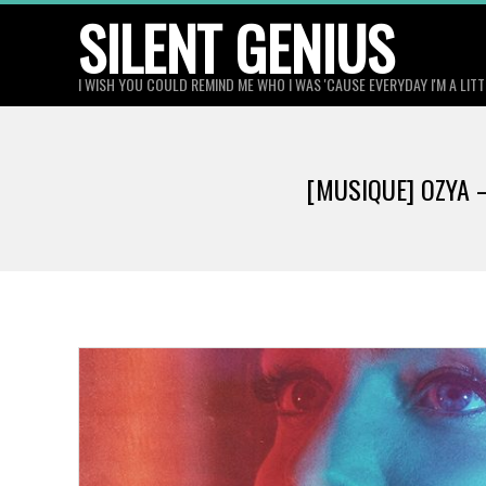
Skip
SILENT GENIUS
to
content
I WISH YOU COULD REMIND ME WHO I WAS 'CAUSE EVERYDAY I'M A LIT
[MUSIQUE] OZYA 