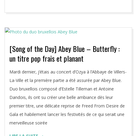
[Song of the Day] Abey Blue – Butterfly :
un titre pop frais et planant
2020-
Mardi dernier, j’étais au concert d’Ozya à l’Abbaye de Villers-
08-
La-Ville et la première partie a été assurée par Abey Blue.
03
Duo bruxellois composé d’Estelle Tilleman et Antoine
Dandois, ils ont su créer une belle ambiance dès leur
premier titre, une délicate reprise de Freed From Desire de
Gala et habilement lancer les festivités de ce qui serait une
merveilleuse soirée
LIRE LA SUITE →