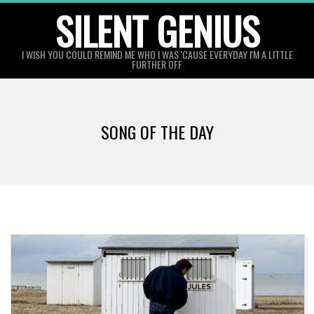
Skip
SILENT GENIUS
to
content
I WISH YOU COULD REMIND ME WHO I WAS 'CAUSE EVERYDAY I'M A LITTLE
FURTHER OFF
SONG OF THE DAY