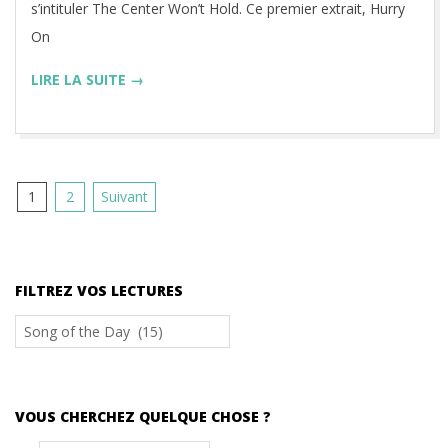
s’intituler The Center Won’t Hold. Ce premier extrait, Hurry
On
LIRE LA SUITE →
Pagination
1
2
Suivant
des
publications
FILTREZ VOS LECTURES
Filtrez
vos
lectures
VOUS CHERCHEZ QUELQUE CHOSE ?