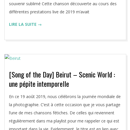
souvenir sublimé Cette chanson découverte au cours des
différentes prestations live de 2019 m’avait
LIRE LA SUITE →
[Song of the Day] Beirut – Scenic World :
une pépite intemporelle
2019-
En ce 19 août 2019, nous célébrons la journée mondiale de
08-
la photographie. C’est à cette occasion que je vous partage
19
l’une de mes chansons fétiches. De celles qui reviennent
régulièrement dans ma playlist pour me rappeler ce qui est
important dans la vie. Evidemment, le titre est en lien avec