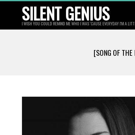
Skip
SILENT GENIUS
to
content
I WISH YOU COULD REMIND ME WHO I WAS 'CAUSE EVERYDAY I'M A LIT
[SONG OF THE 