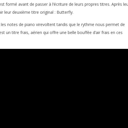
’est formé avant de passer à l’écriture de leurs propres titres. Après le
ir leur deuxième titre original : Butterfly.
es notes de piano virevoltent tandis que le rythme nous permet de
st un titre frais, aérien qui offre une belle bouffée d’air frais en ces