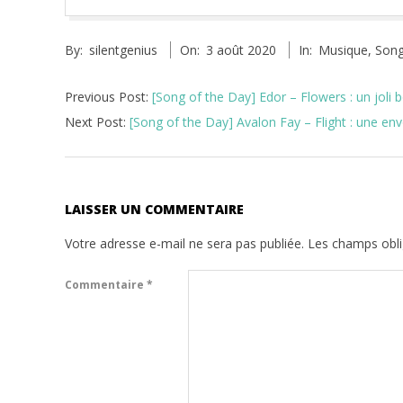
2020-
By:
silentgenius
On:
3 août 2020
In:
Musique
,
Song
08-
03
Previous Post:
[Song of the Day] Edor – Flowers : un joli
Next Post:
[Song of the Day] Avalon Fay – Flight : une env
LAISSER UN COMMENTAIRE
Votre adresse e-mail ne sera pas publiée.
Les champs obli
Commentaire
*