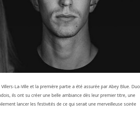
Villers-La-Ville et la première partie a été assurée par Abey Blue. Duo
ois, ils ont su créer une belle ambiance dès leur premier titre, une
lement lancer les festivités de ce qui serait une merveilleuse soirée