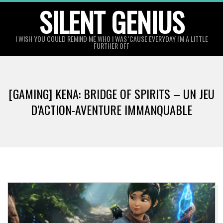
Skip
SILENT GENIUS
to
content
I WISH YOU COULD REMIND ME WHO I WAS 'CAUSE EVERYDAY I'M A LITTLE
FURTHER OFF
[GAMING] KENA: BRIDGE OF SPIRITS – UN JEU
D’ACTION-AVENTURE IMMANQUABLE