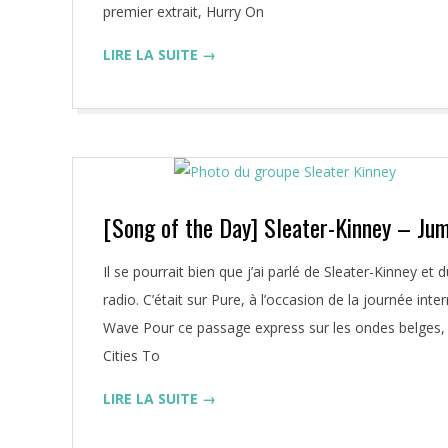
premier extrait, Hurry On
LIRE LA SUITE →
[Song of the Day] Sleater-Kinney – Jum
2019-
Il se pourrait bien que j’ai parlé de Sleater-Kinney e
03-
radio. C’était sur Pure, à l’occasion de la journée in
08
Wave Pour ce passage express sur les ondes belges, 
Cities To
LIRE LA SUITE →