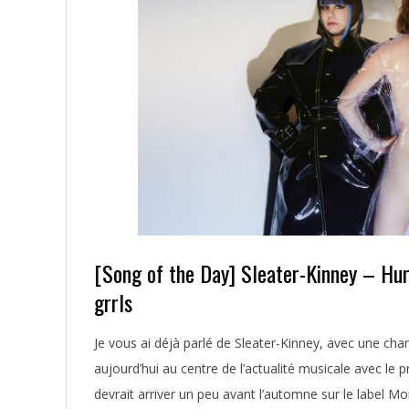
[Song of the Day] Sleater-Kinney – Hur
grrls
2019-
Je vous ai déjà parlé de Sleater-Kinney, avec une ch
05-
aujourd’hui au centre de l’actualité musicale avec le 
29
devrait arriver un peu avant l’automne sur le label M