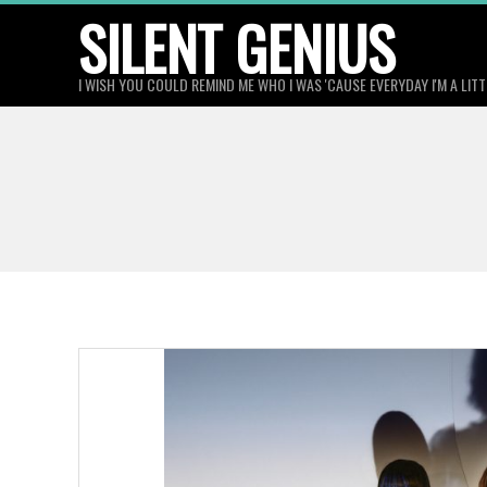
Skip
SILENT GENIUS
to
content
I WISH YOU COULD REMIND ME WHO I WAS 'CAUSE EVERYDAY I'M A LIT